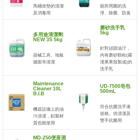
馬桶坐墊的清潔
廁所周圍的洗
及消毒用
淨、除菌、防臭
磨砂洗手乳
5kg
多用途清潔劑
NEW 3S 5kg
針對頑固油汙，
器械工具、地板
內有磨砂顆粒(羅
牆面等清潔
漢果果殼製成)的
洗手乳
Maintenance
UD-7500皂包
Cleaner 10L
500mL
B.I.B
符合抗菌洗手液
機器設備上的油
規格。供清潔及
污清潔，鋁製材
雙手抗菌用
質也能使用
MD-250便座酒