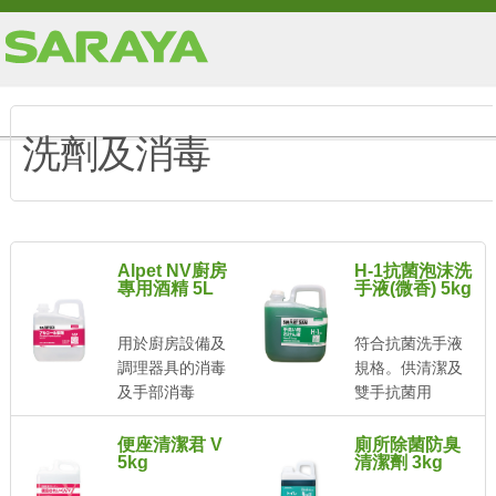
洗劑及消毒
Alpet NV廚房
H-1抗菌泡沫洗
專用酒精 5L
手液(微香) 5kg
用於廚房設備及
符合抗菌洗手液
調理器具的消毒
規格。供清潔及
及手部消毒
雙手抗菌用
便座清潔君 V
廁所除菌防臭
5kg
清潔劑 3kg